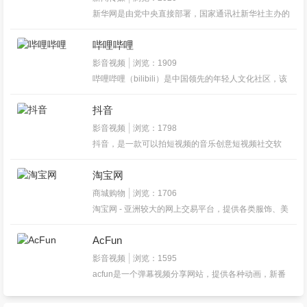
新华网是由党中央直接部署，国家通讯社新华社主办的
中央重点新闻网站主力军，是党和国家重要的网上舆论
阵地，在海内外具有重大影响力。
哔哩哔哩
影音视频
浏览：1909
哔哩哔哩（bilibili）是中国领先的年轻人文化社区，该
网站于2009年6月26日创建，被粉丝们亲切的称为“B
站”。这里有及时的动漫新番,活跃的ACG氛围,有创意的
抖音
Up主，大家可以在这里找到许多欢乐。
影音视频
浏览：1798
抖音，是一款可以拍短视频的音乐创意短视频社交软
件，该软件于2016年9月上线，是一个专注年轻人的
15秒音乐短视频社区。用户可以通过这款软件选择歌
淘宝网
曲，拍摄15秒的音乐短视频。
商城购物
浏览：1706
淘宝网 - 亚洲较大的网上交易平台，提供各类服饰、美
容、家居、数码、话费/点卡充值… 数亿优质商品，同
时提供担保交易(先收货后付款)等安全交易保障服务，
AcFun
并由商家提供退货承诺、破损补寄等消费者保障服务，
让你安心享受网上购物乐趣！
影音视频
浏览：1595
acfun是一个弹幕视频分享网站，提供各种动画，新番
的在线观看。Acfun致力于让所有人了解吐槽文化，让
人们在弹幕视频中领略到宅文化的魅力。