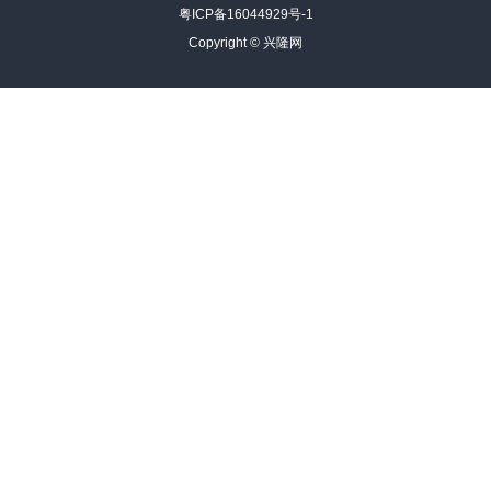
粤ICP备16044929号-1
Copyright ©
兴隆网