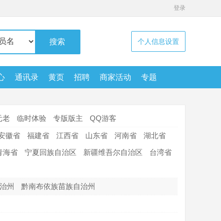
登录
搜索
个人信息设置
心
通讯录
黄页
招聘
商家活动
专题
商家114
演示持续添加中
元老
临时体验
专版版主
QQ游客
安徽省
福建省
江西省
山东省
河南省
湖北省
青海省
宁夏回族自治区
新疆维吾尔自治区
台湾省
治州
黔南布依族苗族自治州