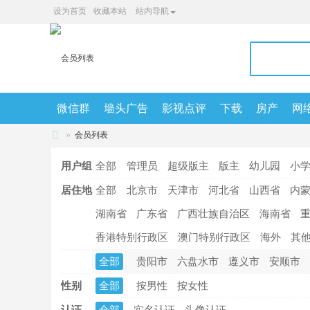
设为首页
收藏本站
站内导航
微信群
墙头广告
影视点评
下载
房产
网
»
会员列表
值得买
QQ群展示
读物点评
寻宠
网址导航
兴
用户组
全部
管理员
超级版主
版主
幼儿园
小
隆
居住地
全部
北京市
天津市
河北省
山西省
内
网
湖南省
广东省
广西壮族自治区
海南省
香港特别行政区
澳门特别行政区
海外
其
全部
贵阳市
六盘水市
遵义市
安顺市
性别
全部
按男性
按女性
认证
全部
实名认证
头像认证