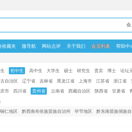
络收藏夹
微导航
网站点评
关于我们
会员列表
帮助中
开服列表
汽车时刻表
视频
二手
名片
图集相册
学生
初中生
高中生
大学生
硕士
研究生
贵宾
博士
论坛
蒙古自治区
辽宁省
吉林省
黑龙江省
上海市
江苏省
浙江省
重庆市
四川省
贵州省
云南省
西藏自治区
陕西省
甘肃省
他
铜仁地区
黔西南布依族苗族自治州
毕节地区
黔东南苗族侗族自