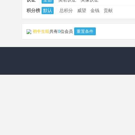
积分榜
默认
总积分
威望
金钱
贡献
初中生组
共有
0
位会员
重置条件