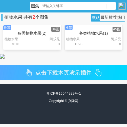
植物水果 共有
2
个图集
最新
推荐
热门
默认
推荐
推荐
34图
45图
各类植物水果(2)
各类植物水果(1)
植物水果
阿乐兄
植物水果
阿乐兄
7018
0
11398
0
粤ICP备16044929号-1
Copyright ©
兴隆网