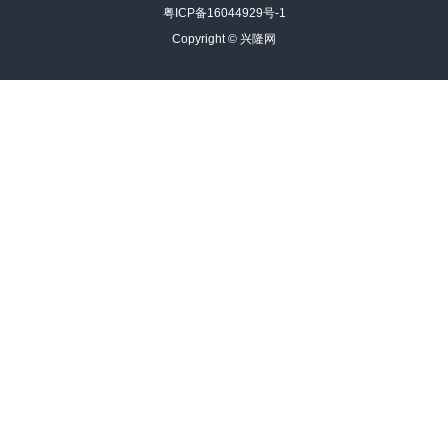
粤ICP备16044929号-1
Copyright ©
兴隆网